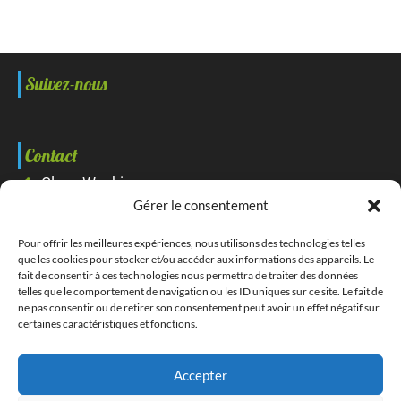
Suivez-nous
Contact
Clean Washing
Gérer le consentement
15 rue Pierre Latécoère Parc d'activités Plaine des
vaux N°2 37500 Chinon
Pour offrir les meilleures expériences, nous utilisons des technologies telles
que les cookies pour stocker et/ou accéder aux informations des appareils. Le
fait de consentir à ces technologies nous permettra de traiter des données
02 18 07 18 23
telles que le comportement de navigation ou les ID uniques sur ce site. Le fait de
ne pas consentir ou de retirer son consentement peut avoir un effet négatif sur
Réalisation
certaines caractéristiques et fonctions.
Accepter