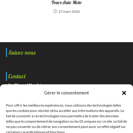
Tours Auto Moto
27 mars 2026
Suivez-nous
Contact
Clean Washing
Gérer le consentement
15 rue Pierre Latécoère Parc d'activités Plaine des
vaux N°2 37500 Chinon
Pour offrir les meilleures expériences, nous utilisons des technologies telles
que les cookies pour stocker et/ou accéder aux informations des appareils. Le
02 18 07 18 23
fait de consentir à ces technologies nous permettra de traiter des données
telles que le comportement de navigation ou les ID uniques sur ce site. Le fait de
ne pas consentir ou de retirer son consentement peut avoir un effet négatif sur
Réalisation
certaines caractéristiques et fonctions.